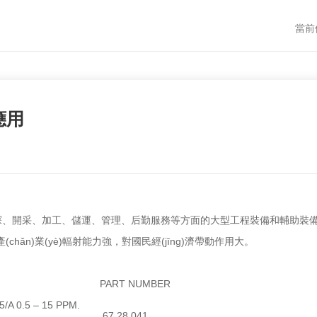
當前
應用
采、加工、儲運、管理、后勤服務等方面的大型工程裝備和輔助裝備，具
hǎn)業(yè)輻射能力強，對國民經(jīng)濟帶動作用大。
PART NUMBER
A 0.5 – 15 PPM.
67 28 041