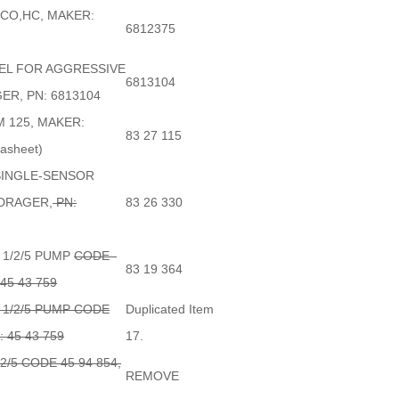
,CO,HC, MAKER:
6812375
EEL FOR AGGRESSIVE
6813104
ER, PN: 6813104
 125, MAKER:
83 27 115
asheet)
SINGLE-SENSOR
DRAGER,
PN:
83 26 330
 1/2/5 PUMP
CODE
83 19 364
 45 43 759
 1/2/5 PUMP CODE
Duplicated Item
 45 43 759
17.
2/5 CODE 45 94 854,
REMOVE
4