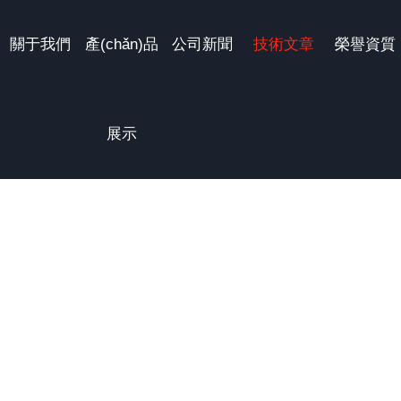
在线,91精品国产综合久久久久久,亚洲av综合久久一区二区,99精品欧
關于我們
產(chǎn)品
公司新聞
技術文章
榮譽資質
展示