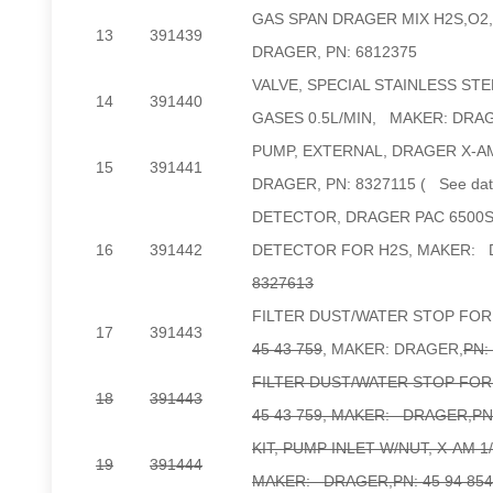
GAS SPAN DRAGER MIX H2S,O2
13
391439
DRAGER, PN: 6812375
VALVE, SPECIAL STAINLESS ST
14
391440
GASES 0.5L/MIN, MAKER: DRAG
PUMP, EXTERNAL, DRAGER X-AM
15
391441
DRAGER, PN: 8327115 ( See dat
DETECTOR, DRAGER PAC 6500
16
391442
DETECTOR FOR H2S, MAKER: 
8327613
FILTER DUST/WATER STOP FOR
17
391443
45 43 759
,
MAKER:
DRAGER,
PN:
FILTER DUST/WATER STOP FOR
18
391443
45 43 759, MAKER: DRAGER,PN:
KIT, PUMP INLET W/NUT, X-AM 1/
19
391444
MAKER: DRAGER,PN: 45 94 85