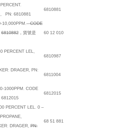
 PERCENT.
6810881
, PN: 6810881
-10,000PPM.
CODE
:
6810882
，貨號是
60 12 010
0 PERCENT LEL,
6810987
KER: DRAGER, PN:
6811004
 0-1000PPM. CODE
6812015
 6812015
00 PERCENT LEL. 0 –
 PROPANE,
68 51 881
ER: DRAGER,
PN: