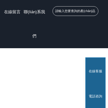
美一区二区三区桃色,一个人污污污视频免费观看,亚洲www国产av,日本中
在線留言
聯(lián)系我
們
在線客服
電話咨詢