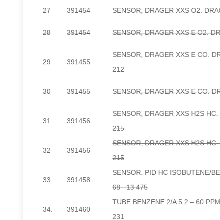
27
391454
SENSOR, DRAGER XXS O2. DRA
28
391454
SENSOR, DRAGER XXS E O2. DRA
SENSOR, DRAGER XXS E CO. D
29
391455
212
30
391455
SENSOR, DRAGER XXS E CO. DR
SENSOR, DRAGER XXS H2S HC.
31
391456
215
SENSOR, DRAGER XXS H2S HC. 
32
391456
215
SENSOR. PID HC ISOBUTENE/B
33.
391458
68 13 475
TUBE BENZENE 2/A 5 2 – 60 PP
34.
391460
231