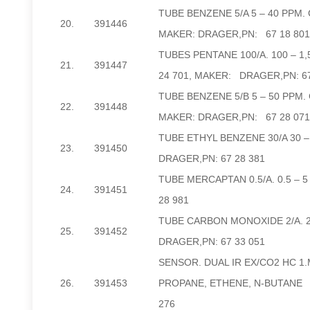
TUBE BENZENE 5/A 5 – 40 PPM. 
20.
391446
MAKER: DRAGER,PN: 67 18 80
TUBES PENTANE 100/A. 100 – 1
21.
391447
24 701, MAKER: DRAGER,PN: 67
TUBE BENZENE 5/B 5 – 50 PPM. 
22.
391448
MAKER: DRAGER,PN: 67 28 07
TUBE ETHYL BENZENE 30/A 30 –
23.
391450
DRAGER,PN: 67 28 381
TUBE MERCAPTAN 0.5/A. 0.5 – 
24.
391451
28 981
TUBE CARBON MONOXIDE 2/A. 2
25.
391452
DRAGER,PN: 67 33 051
SENSOR. DUAL IR EX/CO2 HC 1
26.
391453
PROPANE, ETHENE, N-BUTANE 
276