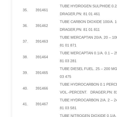
TUBE HYDROGEN SULPHIDE 0.2/A
35.
391461
DRAGER,PN: 81 01 461
TUBE CARBON DIOXIDE 100/A. 10
36.
391462
DRAGER,PN: 81 01 811
TUBE MERCAPTAN 20/A. 20 – 1
37.
391463
81 01 871
TUBE MERCAPTAN 0.1/A. 0.1 – 
38.
391464
81 03 281
TUBE DIESEL FUEL. 25 – 200 M
39.
391465
03 475
TUBE HYDROCARBON 0.1 PERCEN
40.
391466
VOL.-PERCENT. DRAGER,PN: 81
TUBE HYDROCARBON 2/A. 2 – 2
41.
391467
81 03 581
TUBE NITROGEN DIOXIDE 0.1/A. 