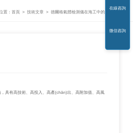
在線咨詢
位置：
首頁
>
技術文章
>
德爾格氣體檢測儀在海工中的應用
微信咨詢
有高技術、高投入、高產(chǎn)出、高附加值、高風