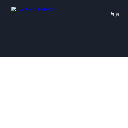
欧美日韩国产看片一区二,麻豆天美传媒免费自线观看,日韩电影免费观看高清
文字幕人妻2020
首頁