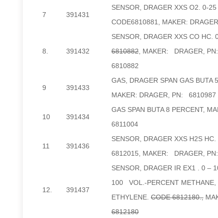
SENSOR, DRAGER XXS O2. 0-25
7
391431
CODE6810881, MAKER: DRAGER
SENSOR, DRAGER XXS CO HC. 0
8.
391432
6810882
,
MAKER: DRAGER, PN
6810882
GAS, DRAGER SPAN GAS BUTA 5
9
391433
MAKER: DRAGER, PN: 6810987
GAS SPAN BUTA 8 PERCENT, MA
10
391434
6811004
SENSOR, DRAGER XXS H2S HC.
11
391436
6812015, MAKER: DRAGER, PN:
SENSOR, DRAGER IR EX1 . 0 – 1
100 VOL.-PERCENT METHANE,
12.
391437
ETHYLENE.
CODE 6812180
.,
MAK
6812180