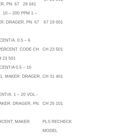
R, PN: 67 28 041
10 – 200 PPM 1 –
R: DRAGER, PN: 67
67 19 001
ENT/A. 0.5 – 6
-PERCENT. CODE CH
CH 23 501
 23 501
ENT/A 0.5 – 10
1, MAKER: DRAGER,
CH 31 401
T/A. 1 – 20 VOL.-
AKER: DRAGER, PN:
CH 25 101
RCENT, MAKER:
PLS RECHECK
MODEL